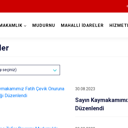
MAKAMLIK
MUDURNU
MAHALLİ İDARELER
HİZMET
Bolu
ler
ğı seçiniz)
Dörtdivan
30.08.2023
Gerede
Sayın Kaymakamımız
Göynük
Düzenlendi
Kıbrıscık
Mengen