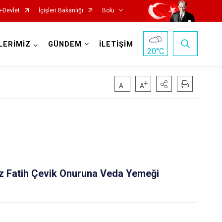
e-Devlet
İçişleri Bakanlığı
Bolu
LERİMİZ
GÜNDEM
İLETİŞİM
20
°C
 Fatih Çevik Onuruna Veda Yemeği