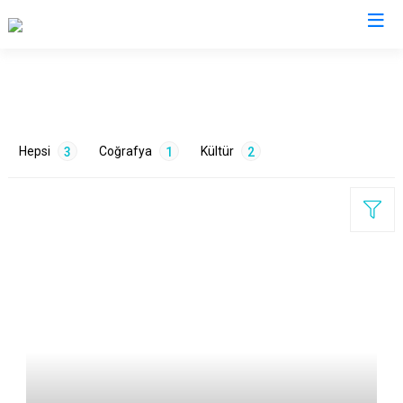
Bolu
Dörtdivan
Hepsi
Coğrafya
Kültür
3
1
2
Gerede
Göynük
Kıbrıscık
Mengen
ETİKETLER
Mudurnu
Seben
Doğa
1
Turizm
2
Yeniçağa