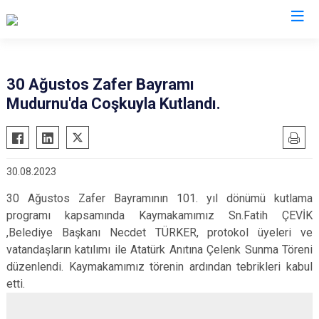
Bolu
30 Ağustos Zafer Bayramı
Mudurnu'da Coşkuyla Kutlandı.
Dörtdivan
Gerede
Göynük
30.08.2023
Kıbrıscık
30 Ağustos Zafer Bayramının 101. yıl dönümü kutlama
Mengen
programı kapsamında Kaymakamımız Sn.Fatih ÇEVİK
Mudurnu
,Belediye Başkanı Necdet TÜRKER, protokol üyeleri ve
Seben
vatandaşların katılımı ile Atatürk Anıtına Çelenk Sunma Töreni
Yeniçağa
düzenlendi. Kaymakamımız törenin ardından tebrikleri kabul
etti.