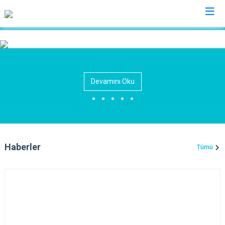
Bolu
Dörtdivan
Devamını Oku
Gerede
Göynük
Kıbrıscık
Mengen
Haberler
Tümü
Mudurnu
Seben
Yeniçağa