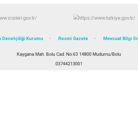
Mudurnu
Seben
Yeniçağa
 Denetçiliği Kurumu
Resmi Gazete
Mevzuat Bilgi S
Kaygana Mah. Bolu Cad. No:63 14800 Mudurnu/Bolu
03744213001