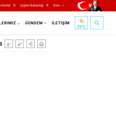
e-Devlet
İçişleri Bakanlığı
Bolu
LERİMİZ
GÜNDEM
İLETİŞİM
29
°C
ı