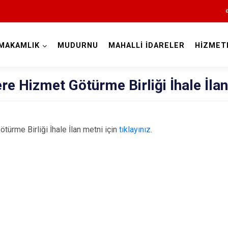
MAKAMLIK
MUDURNU
MAHALLİ İDARELER
HİZMET
Bolu
e Hizmet Götürme Birliği İhale İlan
ürme Birliği İhale İlan metni için
tıklayınız.
Dörtdivan
Gerede
Göynük
Kıbrıscık
Mengen